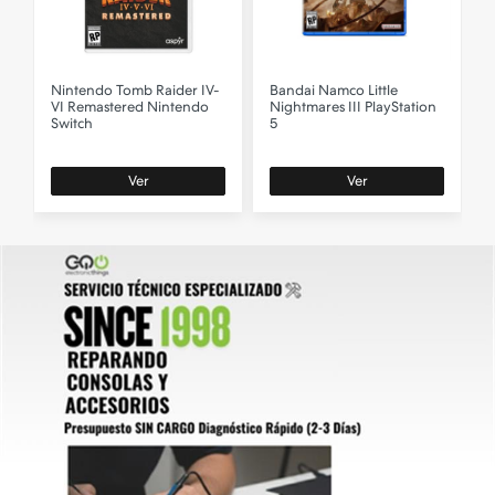
Nintendo
Tomb Raider IV-
Bandai Namco
Little
A
VI Remastered Nintendo
Nightmares III PlayStation
L
Switch
5
Ver
Ver