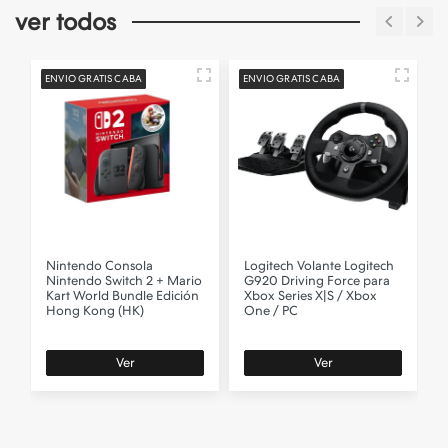
ver todos
ENVIO GRATIS CABA
ENVIO GRATIS CABA
E
Nintendo
Consola
Logitech
Volante Logitech
0
Nintendo Switch 2 + Mario
G920 Driving Force para
Kart World Bundle Edición
Xbox Series X|S / Xbox
Hong Kong (HK)
One / PC
Ver
Ver