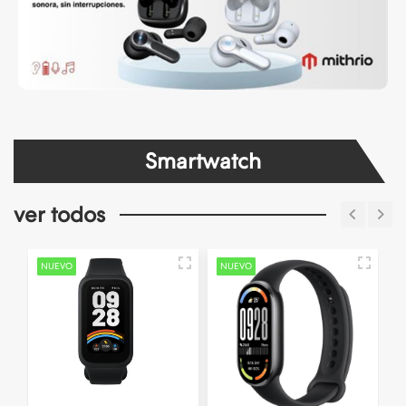
Smartwatch
ver todos
NUEVO
NUEVO
N