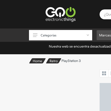
Marcas
Categorías
Nuestra web se encuentra desactualizada.
Consolas
PlayStation 3
Home
Retro
Videojuegos
Accesorios de Videojuegos
Almacenamiento
Electrónica
Informática