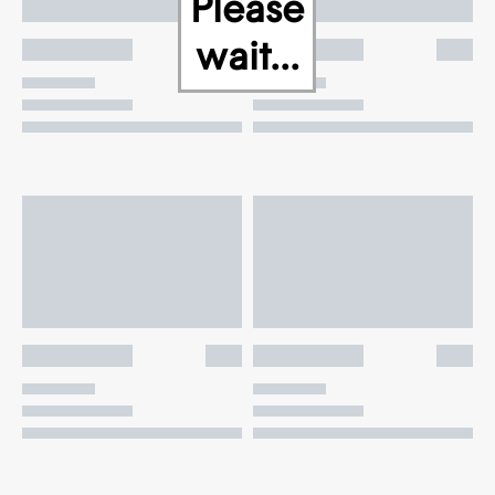
Please
wait...