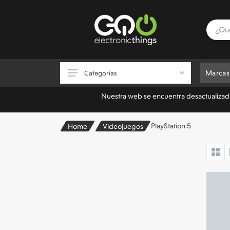
Marcas
Categorías
Nuestra web se encuentra desactualizada.
Consolas
PlayStation 5
Home
Videojuegos
Videojuegos
Accesorios de Videojuegos
Almacenamiento
Electrónica
Informática