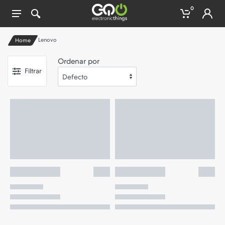
0
Lenovo
Home
Ordenar por
Filtrar