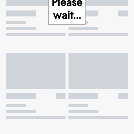
Please
wait...