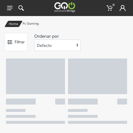
0
Pc Gaming
Home
Ordenar por
Filtrar