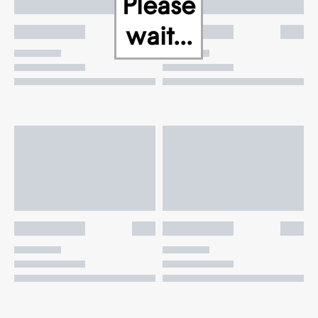
Please
wait...