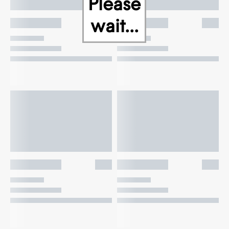
Please
wait...