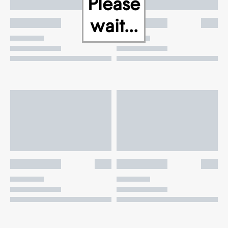
Please
wait...