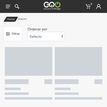
0
Xiaomi
Home
Ordenar por
Filtrar