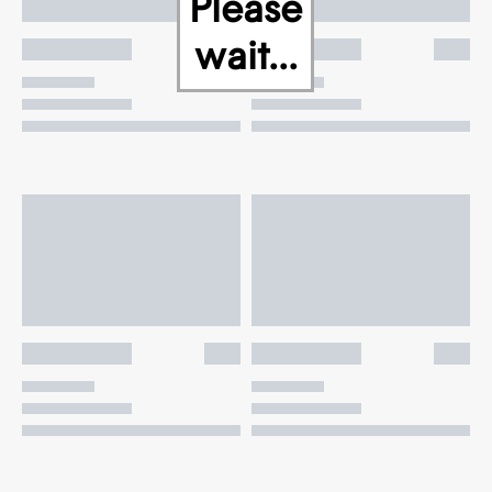
Please
wait...