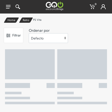
0
PS Vita
Home
Retro
Ordenar por
Filtrar