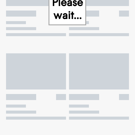
Please
wait...