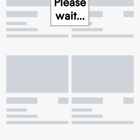
Please
wait...